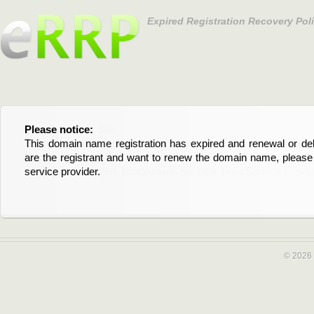
Expired Registration Recovery Pol
Please notice:
Bitte beachten Sie:
This domain name registration has expired and renewal or dele
Diese Domainregistrierung ist abgelaufen und die Verläng
are the registrant and want to renew the domain name, please 
Domain stehen an. Wenn Sie der Registrant sind und di
service provider.
verlängern möchten, kontaktieren Sie bitte Ihren Service-Provid
© 2026