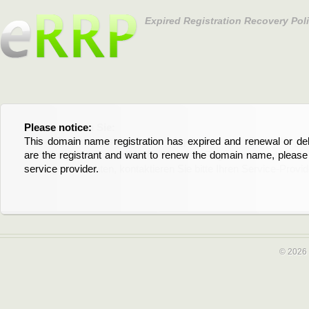
Expired Registration Recovery Pol
Please notice:
Bitte beachten Sie:
This domain name registration has expired and renewal or dele
Diese Domainregistrierung ist abgelaufen und die Verläng
are the registrant and want to renew the domain name, please 
Domain stehen an. Wenn Sie der Registrant sind und di
service provider.
verlängern möchten, kontaktieren Sie bitte Ihren Service-Provid
© 2026