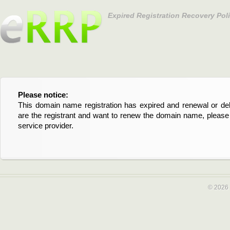
Expired Registration Recovery Pol
Please notice:
Bitte beachten Sie:
This domain name registration has expired and renewal or dele
Diese Domainregistrierung ist abgelaufen und die Verläng
are the registrant and want to renew the domain name, please 
Domain stehen an. Wenn Sie der Registrant sind und di
service provider.
verlängern möchten, kontaktieren Sie bitte Ihren Service-Provid
© 2026