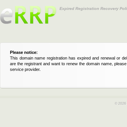
Expired Registration Recovery Pol
Please notice:
Bitte beachten Sie:
This domain name registration has expired and renewal or dele
Diese Domainregistrierung ist abgelaufen und die Verläng
are the registrant and want to renew the domain name, please 
Domain stehen an. Wenn Sie der Registrant sind und di
service provider.
verlängern möchten, kontaktieren Sie bitte Ihren Service-Provid
© 2026