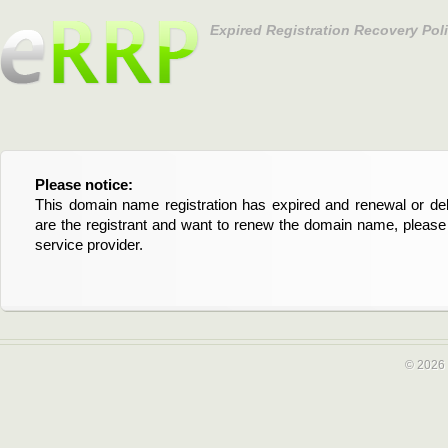
Expired Registration Recovery Pol
Please notice:
Bitte beachten Sie:
This domain name registration has expired and renewal or dele
Diese Domainregistrierung ist abgelaufen und die Verläng
are the registrant and want to renew the domain name, please 
Domain stehen an. Wenn Sie der Registrant sind und di
service provider.
verlängern möchten, kontaktieren Sie bitte Ihren Service-Provid
© 2026