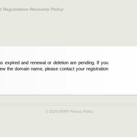
d Registration Recovery Policy
s expired and renewal or deletion are pending. If you
abgelaufen und die Verlängerung oder Löschung der
new the domain name, please contact your registration
er Registrant sind und die Domainregistrierung
ie bitte Ihren Service-Provider.
© 2026 ERRP
Privacy Policy