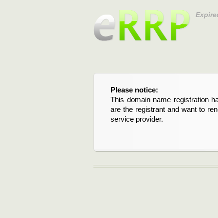
Expire
Please notice:
Bitte beachten Sie:
This domain name registration ha
Diese Domainregistrierung ist 
are the registrant and want to re
Domain stehen an. Wenn Sie d
service provider.
verlängern möchten, kontaktieren S