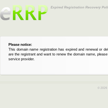
Expired Registration Recovery Pol
Please notice:
Bitte beachten Sie:
This domain name registration has expired and renewal or dele
Diese Domainregistrierung ist abgelaufen und die Verläng
are the registrant and want to renew the domain name, please 
Domain stehen an. Wenn Sie der Registrant sind und di
service provider.
verlängern möchten, kontaktieren Sie bitte Ihren Service-Provid
© 2026