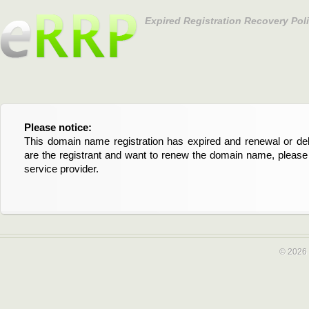
Expired Registration Recovery Pol
Please notice:
Bitte beachten Sie:
This domain name registration has expired and renewal or dele
Diese Domainregistrierung ist abgelaufen und die Verläng
are the registrant and want to renew the domain name, please 
Domain stehen an. Wenn Sie der Registrant sind und di
service provider.
verlängern möchten, kontaktieren Sie bitte Ihren Service-Provid
© 2026