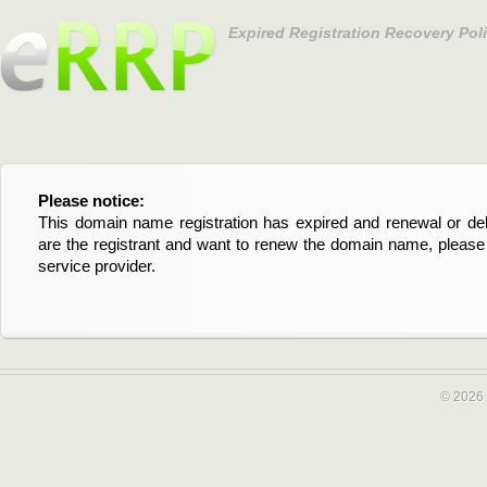
Expired Registration Recovery Pol
Please notice:
Bitte beachten Sie:
This domain name registration has expired and renewal or dele
Diese Domainregistrierung ist abgelaufen und die Verläng
are the registrant and want to renew the domain name, please 
Domain stehen an. Wenn Sie der Registrant sind und di
service provider.
verlängern möchten, kontaktieren Sie bitte Ihren Service-Provid
© 2026