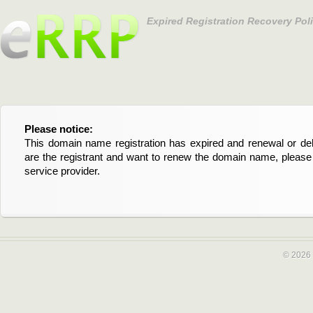
Expired Registration Recovery Pol
Please notice:
Bitte beachten Sie:
This domain name registration has expired and renewal or dele
Diese Domainregistrierung ist abgelaufen und die Verläng
are the registrant and want to renew the domain name, please 
Domain stehen an. Wenn Sie der Registrant sind und di
service provider.
verlängern möchten, kontaktieren Sie bitte Ihren Service-Provid
© 2026