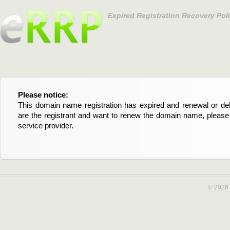
Expired Registration Recovery Pol
Please notice:
Bitte beachten Sie:
This domain name registration has expired and renewal or dele
Diese Domainregistrierung ist abgelaufen und die Verläng
are the registrant and want to renew the domain name, please 
Domain stehen an. Wenn Sie der Registrant sind und di
service provider.
verlängern möchten, kontaktieren Sie bitte Ihren Service-Provid
© 2026