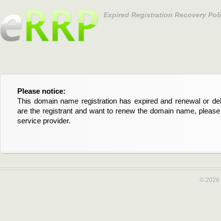
Expired Registration Recovery Pol
Please notice:
Bitte beachten Sie:
This domain name registration has expired and renewal or dele
Diese Domainregistrierung ist abgelaufen und die Verläng
are the registrant and want to renew the domain name, please 
Domain stehen an. Wenn Sie der Registrant sind und di
service provider.
verlängern möchten, kontaktieren Sie bitte Ihren Service-Provid
© 2026