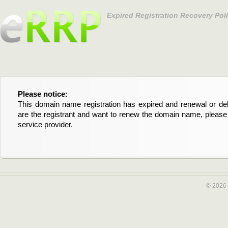
Expired Registration Recovery Pol
Please notice:
Bitte beachten Sie:
This domain name registration has expired and renewal or dele
Diese Domainregistrierung ist abgelaufen und die Verläng
are the registrant and want to renew the domain name, please 
Domain stehen an. Wenn Sie der Registrant sind und di
service provider.
verlängern möchten, kontaktieren Sie bitte Ihren Service-Provid
© 2026