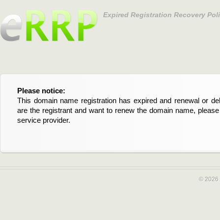
Expired Registration Recovery Pol
Please notice:
Bitte beachten Sie:
This domain name registration has expired and renewal or dele
Diese Domainregistrierung ist abgelaufen und die Verläng
are the registrant and want to renew the domain name, please 
Domain stehen an. Wenn Sie der Registrant sind und di
service provider.
verlängern möchten, kontaktieren Sie bitte Ihren Service-Provid
© 2026