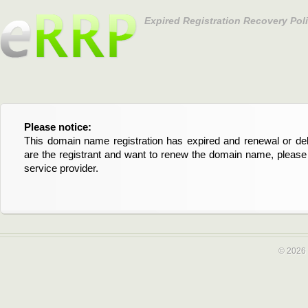
Expired Registration Recovery Pol
Please notice:
Bitte beachten Sie:
This domain name registration has expired and renewal or dele
Diese Domainregistrierung ist abgelaufen und die Verläng
are the registrant and want to renew the domain name, please 
Domain stehen an. Wenn Sie der Registrant sind und di
service provider.
verlängern möchten, kontaktieren Sie bitte Ihren Service-Provid
© 2026